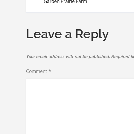
Garden Prairie Farm
navigation
Leave a Reply
Your email address will not be published.
Required f
Comment
*