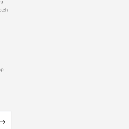
ya
oleh
ap