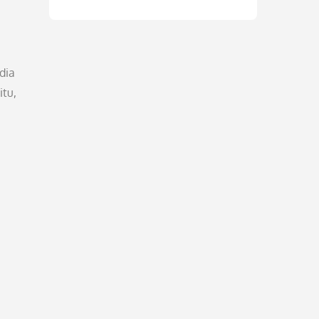
dia
itu,