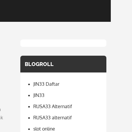
BLOGROLL
JIN33 Daftar
JIN33
RUSA33 Alternatif
a
ak
RUSA33 alternatif
slot online