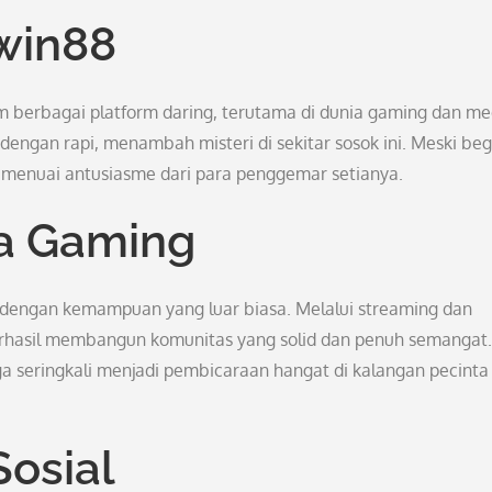
xwin88
m berbagai platform daring, terutama di dunia gaming dan me
dengan rapi, menambah misteri di sekitar sosok ini. Meski beg
u menuai antusiasme dari para penggemar setianya.
ia Gaming
dengan kemampuan yang luar biasa. Melalui streaming dan
erhasil membangun komunitas yang solid dan penuh semangat.
ga seringkali menjadi pembicaraan hangat di kalangan pecinta
Sosial