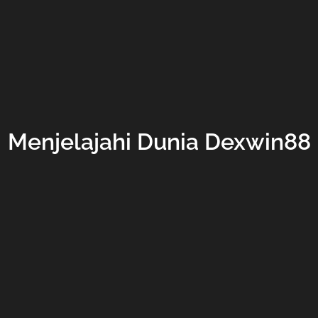
Menjelajahi Dunia Dexwin88