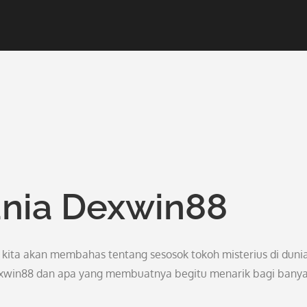
unia Dexwin88
kita akan membahas tentang sesosok tokoh misterius di duni
xwin88 dan apa yang membuatnya begitu menarik bagi bany