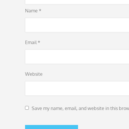
Name
*
Email
*
Website
Save my name, email, and website in this brow