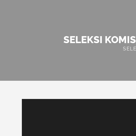
Skip
to
content
SELEKSI KOMIS
SELE