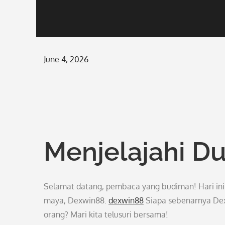
Posted
June 4, 2026
on
Menjelajahi D
Selamat datang, pembaca yang budiman! Hari ini 
maya, Dexwin88.
dexwin88
Siapa sebenarnya De
orang? Mari kita telusuri bersama!