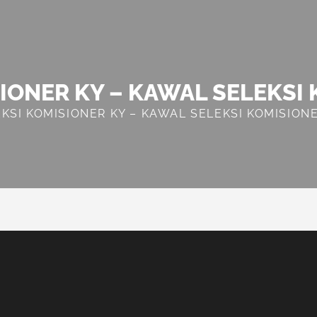
IONER KY – KAWAL SELEKSI
KSI KOMISIONER KY – KAWAL SELEKSI KOMISION