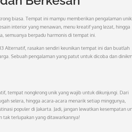
 dan Berkesan
ngkrong biasa. Tempat ini mampu memberikan pengalaman unik
esain interior yang menawan, menu kreatif yang lezat, hingga
a, semuanya berpadu harmonis di tempat ini.
Alternatif, rasakan sendiri keunikan tempat ini dan buatlah
rga. Sebuah pengalaman yang patut untuk dicoba dan dinikm
tif, tempat nongkrong unik yang wajib untuk dikunjungi. Dari
gah selera, hingga acara-acara menarik setiap minggunya,
tinasi populer di Jakarta. Jadi, jangan lewatkan kesempatan u
 tak terlupakan yang ditawarkannya!