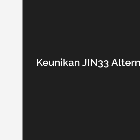
Keunikan JIN33 Alter