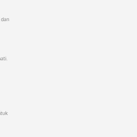
 dan
ati.
ntuk