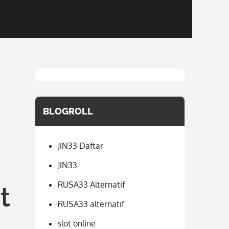
BLOGROLL
JIN33 Daftar
JIN33
RUSA33 Alternatif
t
RUSA33 alternatif
slot online