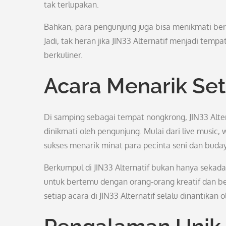
tak terlupakan.
Bahkan, para pengunjung juga bisa menikmati ber
Jadi, tak heran jika JIN33 Alternatif menjadi tem
berkuliner.
Acara Menarik Se
Di samping sebagai tempat nongkrong, JIN33 Alte
dinikmati oleh pengunjung. Mulai dari live music, 
sukses menarik minat para pecinta seni dan buda
Berkumpul di JIN33 Alternatif bukan hanya sekada
untuk bertemu dengan orang-orang kreatif dan 
setiap acara di JIN33 Alternatif selalu dinantikan 