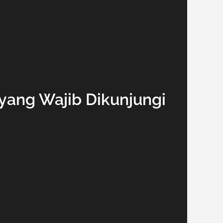
yang Wajib Dikunjungi