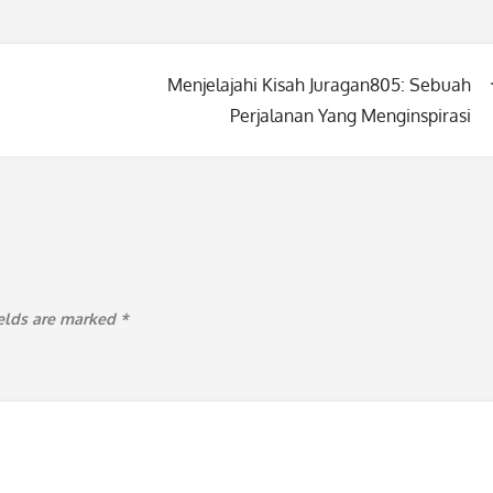
Menjelajahi Kisah Juragan805: Sebuah
Perjalanan Yang Menginspirasi
ields are marked
*