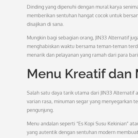
Dinding yang dipenuhi dengan mural karya seniman
memberikan sentuhan hangat cocok untuk bersant
disajikan di sana.
Mungkin bagi sebagian orang, JIN33 Alternatif ju
menghabiskan waktu bersama teman-teman terdeka
menarik dan pelayanan yang ramah dari para bari
Menu Kreatif dan
Salah satu daya tarik utama dari JIN33 Alternatif
varian rasa, minuman segar yang menyegarkan te
pengunjung.
Menu andalan seperti “Es Kopi Susu Kekinian” atau
yang autentik dengan sentuhan modern membuat se