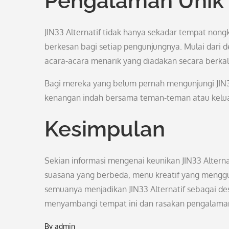
Pengalaman Unik
JIN33 Alternatif tidak hanya sekadar tempat no
berkesan bagi setiap pengunjungnya. Mulai dari d
acara-acara menarik yang diadakan secara berkal
Bagi mereka yang belum pernah mengunjungi JIN33 
kenangan indah bersama teman-teman atau kelua
Kesimpulan
Sekian informasi mengenai keunikan JIN33 Alterna
suasana yang berbeda, menu kreatif yang menggu
semuanya menjadikan JIN33 Alternatif sebagai des
menyambangi tempat ini dan rasakan pengalaman
By
admin