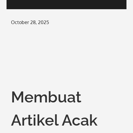
Posted
October 28, 2025
on
Membuat
Artikel Acak