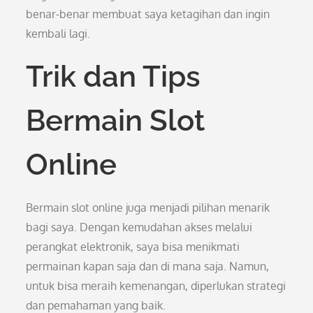
benar-benar membuat saya ketagihan dan ingin
kembali lagi.
Trik dan Tips
Bermain Slot
Online
Bermain slot online juga menjadi pilihan menarik
bagi saya. Dengan kemudahan akses melalui
perangkat elektronik, saya bisa menikmati
permainan kapan saja dan di mana saja. Namun,
untuk bisa meraih kemenangan, diperlukan strategi
dan pemahaman yang baik.