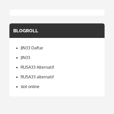
BLOGROLL
JIN33 Daftar
JIN33
RUSA33 Alternatif
RUSA33 alternatif
slot online