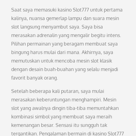
Saat saya memasuki kasino Slot777 untuk pertama
kalinya, nuansa gemerlap lampu dan suara mesin
slot langsung menyambut saya. Saya bisa
merasakan adrenalin yang mengalir begitu intens.
Pilihan permainan yang beragam membuat saya
bingung harus mulai dari mana. Akhirnya, saya
memutuskan untuk mencoba mesin slot klasik
dengan desain buah-buahan yang selalu menjadi
favorit banyak orang.
Setelah beberapa kali putaran, saya mulai
merasakan keberuntungan menghampiri. Mesin
slot yang awalnya dingin tiba-tiba memuntahkan
kombinasi simbol yang membuat saya meraih
kemenangan besar. Sensasi itu sungguh tak
tergantikan. Pengalaman bermain di kasino Slot777