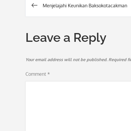
Menjelajahi Keunikan Baksokotacakman
Post
navigation
Leave a Reply
Your email address will not be published.
Required f
Comment
*