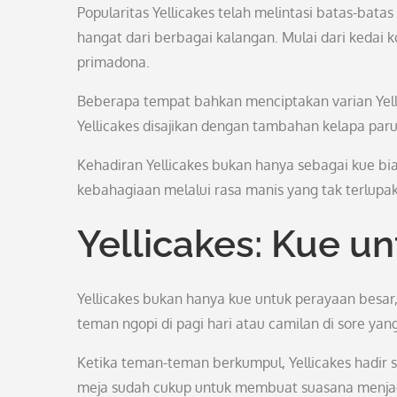
Popularitas Yellicakes telah melintasi batas-bata
hangat dari berbagai kalangan. Mulai dari kedai ko
primadona.
Beberapa tempat bahkan menciptakan varian Yellic
Yellicakes disajikan dengan tambahan kelapa pa
Kehadiran Yellicakes bukan hanya sebagai kue b
kebahagiaan melalui rasa manis yang tak terlupa
Yellicakes: Kue 
Yellicakes bukan hanya kue untuk perayaan besar,
teman ngopi di pagi hari atau camilan di sore ya
Ketika teman-teman berkumpul, Yellicakes hadir s
meja sudah cukup untuk membuat suasana menjadi