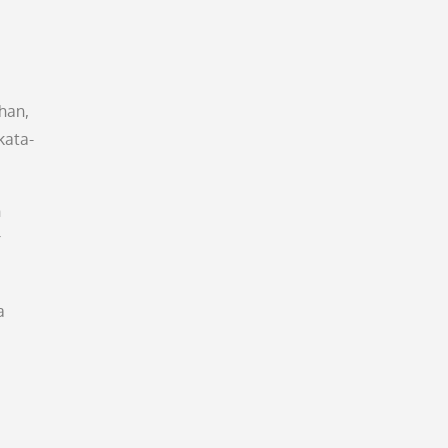
han,
kata-
n
r
a