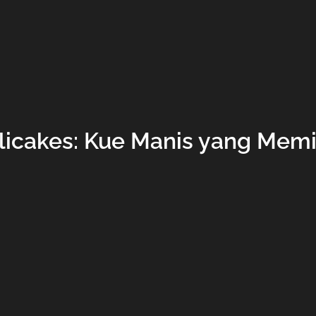
licakes: Kue Manis yang Mem