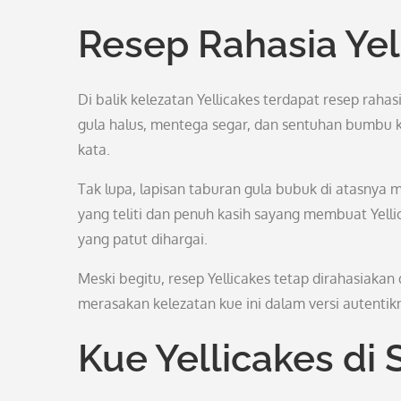
Resep Rahasia Yel
Di balik kelezatan Yellicakes terdapat resep rah
gula halus, mentega segar, dan sentuhan bumbu k
kata.
Tak lupa, lapisan taburan gula bubuk di atasny
yang teliti dan penuh kasih sayang membuat Yellic
yang patut dihargai.
Meski begitu, resep Yellicakes tetap dirahasiakan
merasakan kelezatan kue ini dalam versi autentik
Kue Yellicakes di