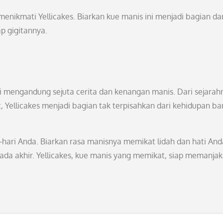
nikmati Yellicakes. Biarkan kue manis ini menjadi bagian dar
p gigitannya.
 ini mengandung sejuta cerita dan kenangan manis. Dari sejarah
t, Yellicakes menjadi bagian tak terpisahkan dari kehidupan b
ri-hari Anda. Biarkan rasa manisnya memikat lidah dan hati And
da akhir. Yellicakes, kue manis yang memikat, siap memanja