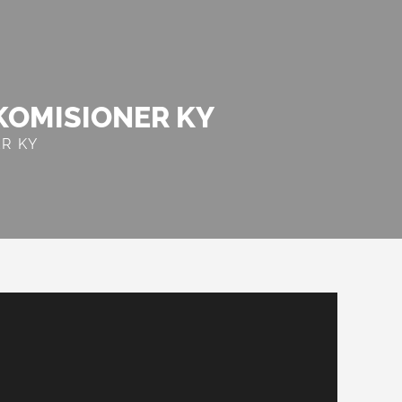
 KOMISIONER KY
ER KY