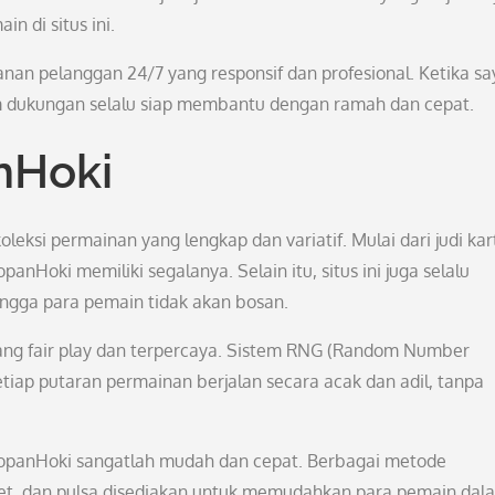
 di situs ini.
nan pelanggan 24/7 yang responsif dan profesional. Ketika sa
m dukungan selalu siap membantu dengan ramah dan cepat.
nHoki
eksi permainan yang lengkap dan variatif. Mulai dari judi kar
anHoki memiliki segalanya. Selain itu, situs ini juga selalu
ngga para pemain tidak akan bosan.
 yang fair play dan terpercaya. Sistem RNG (Random Number
iap putaran permainan berjalan secara acak dan adil, tanpa
i TopanHoki sangatlah mudah dan cepat. Berbagai metode
llet, dan pulsa disediakan untuk memudahkan para pemain dal