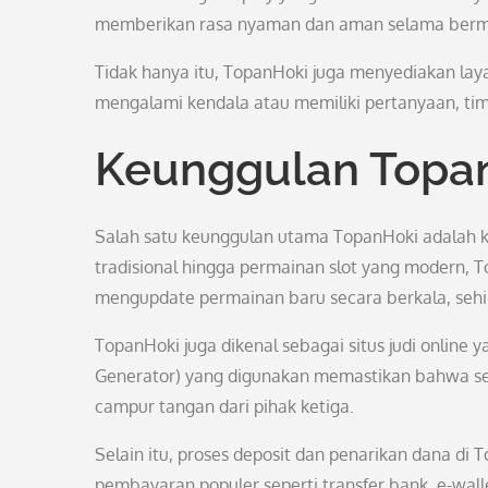
memberikan rasa nyaman dan aman selama bermain
Tidak hanya itu, TopanHoki juga menyediakan laya
mengalami kendala atau memiliki pertanyaan, ti
Keunggulan Topa
Salah satu keunggulan utama TopanHoki adalah kol
tradisional hingga permainan slot yang modern, Top
mengupdate permainan baru secara berkala, sehi
TopanHoki juga dikenal sebagai situs judi online
Generator) yang digunakan memastikan bahwa set
campur tangan dari pihak ketiga.
Selain itu, proses deposit dan penarikan dana d
pembayaran populer seperti transfer bank, e-wa