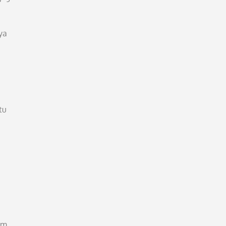
ya
tu
am