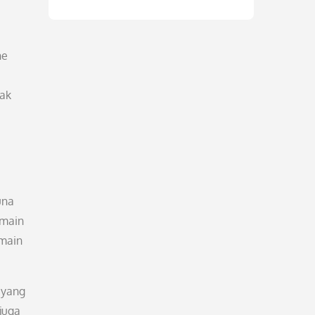
ne
mak
una
rmain
main
 yang
juga