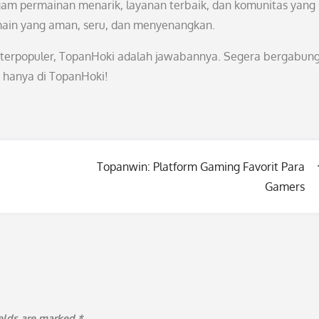
gam permainan menarik, layanan terbaik, dan komunitas yang s
main yang aman, seru, dan menyenangkan.
an terpopuler, TopanHoki adalah jawabannya. Segera bergabun
 hanya di TopanHoki!
Topanwin: Platform Gaming Favorit Para
Gamers
ields are marked
*