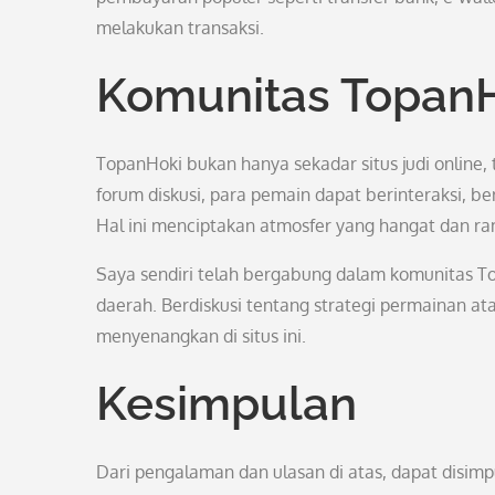
melakukan transaksi.
Komunitas Topan
TopanHoki bukan hanya sekadar situs judi online, 
forum diskusi, para pemain dapat berinteraksi, b
Hal ini menciptakan atmosfer yang hangat dan ra
Saya sendiri telah bergabung dalam komunitas 
daerah. Berdiskusi tentang strategi permainan at
menyenangkan di situs ini.
Kesimpulan
Dari pengalaman dan ulasan di atas, dapat disim