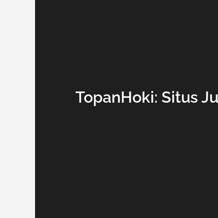
TopanHoki: Situs J