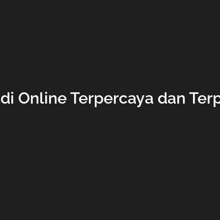
udi Online Terpercaya dan Terp