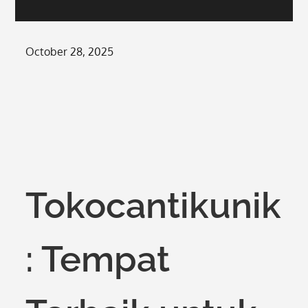
Posted
October 28, 2025
on
Tokocantikunik
: Tempat