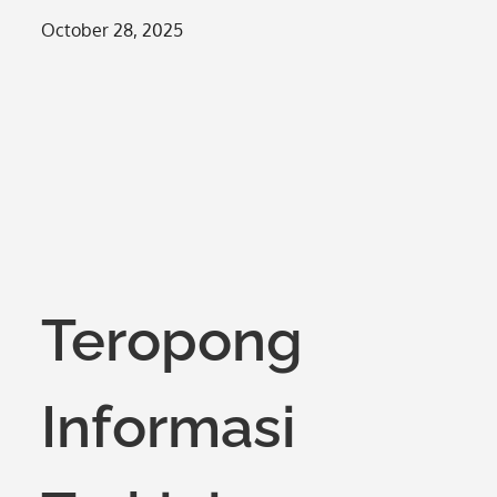
Posted
October 28, 2025
on
Teropong
Informasi