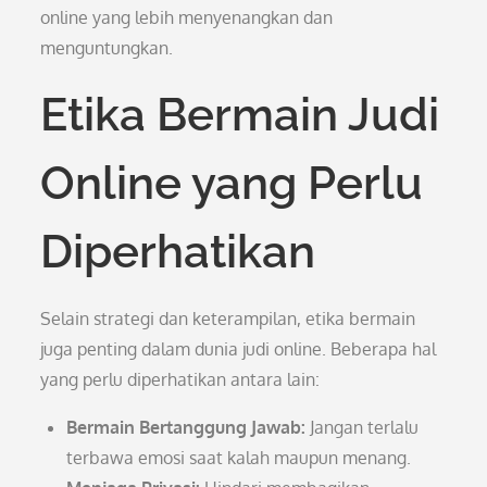
online yang lebih menyenangkan dan
menguntungkan.
Etika Bermain Judi
Online yang Perlu
Diperhatikan
Selain strategi dan keterampilan, etika bermain
juga penting dalam dunia judi online. Beberapa hal
yang perlu diperhatikan antara lain:
Bermain Bertanggung Jawab:
Jangan terlalu
terbawa emosi saat kalah maupun menang.