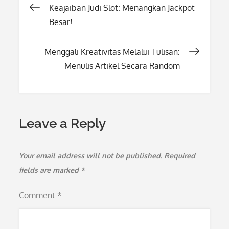
Post
Keajaiban Judi Slot: Menangkan Jackpot
Besar!
navigation
Menggali Kreativitas Melalui Tulisan:
Menulis Artikel Secara Random
Leave a Reply
Your email address will not be published.
Required
fields are marked
*
Comment
*