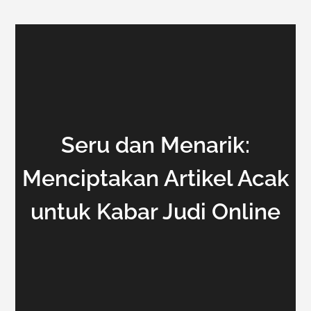
Seru dan Menarik:
Menciptakan Artikel Acak
untuk Kabar Judi Online