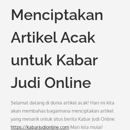
Menciptakan
Artikel Acak
untuk Kabar
Judi Online
Selamat datang di dunia artikel acak! Hari ini kita
akan membahas bagaimana menciptakan artikel
yang menarik untuk situs berita Kabar Judi Online.
https://kabarjudionline.com
Mari kita mulai!