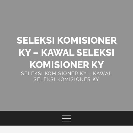
Skip
to
content
SELEKSI KOMISIONER
KY – KAWAL SELEKSI
KOMISIONER KY
SELEKSI KOMISIONER KY – KAWAL
SELEKSI KOMISIONER KY