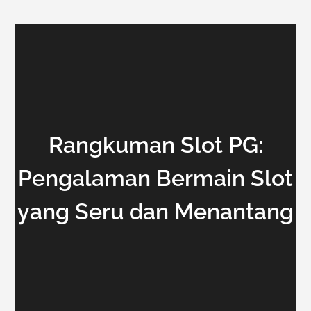
Rangkuman Slot PG:
Pengalaman Bermain Slot
yang Seru dan Menantang