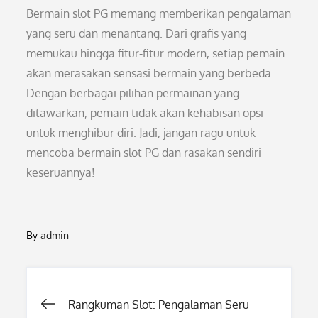
Bermain slot PG memang memberikan pengalaman
yang seru dan menantang. Dari grafis yang
memukau hingga fitur-fitur modern, setiap pemain
akan merasakan sensasi bermain yang berbeda.
Dengan berbagai pilihan permainan yang
ditawarkan, pemain tidak akan kehabisan opsi
untuk menghibur diri. Jadi, jangan ragu untuk
mencoba bermain slot PG dan rasakan sendiri
keseruannya!
By
admin
Post
Rangkuman Slot: Pengalaman Seru