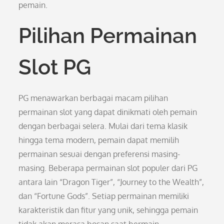
pemain.
Pilihan Permainan
Slot PG
PG menawarkan berbagai macam pilihan
permainan slot yang dapat dinikmati oleh pemain
dengan berbagai selera. Mulai dari tema klasik
hingga tema modern, pemain dapat memilih
permainan sesuai dengan preferensi masing-
masing. Beberapa permainan slot populer dari PG
antara lain “Dragon Tiger”, “Journey to the Wealth”,
dan “Fortune Gods”. Setiap permainan memiliki
karakteristik dan fitur yang unik, sehingga pemain