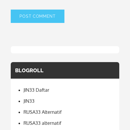
BLOGROLL
JIN33 Daftar
JIN33
RUSA33 Alternatif
RUSA33 alternatif