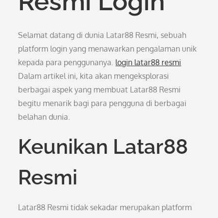
Resmi Login
Selamat datang di dunia Latar88 Resmi, sebuah
platform login yang menawarkan pengalaman unik
kepada para penggunanya.
login latar88 resmi
Dalam artikel ini, kita akan mengeksplorasi
berbagai aspek yang membuat Latar88 Resmi
begitu menarik bagi para pengguna di berbagai
belahan dunia.
Keunikan Latar88
Resmi
Latar88 Resmi tidak sekadar merupakan platform