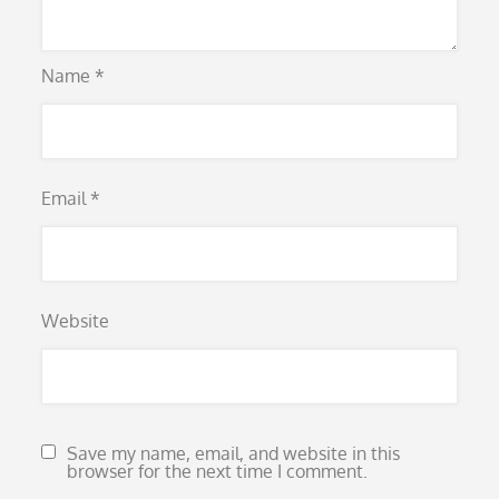
Name
*
Email
*
Website
Save my name, email, and website in this
browser for the next time I comment.