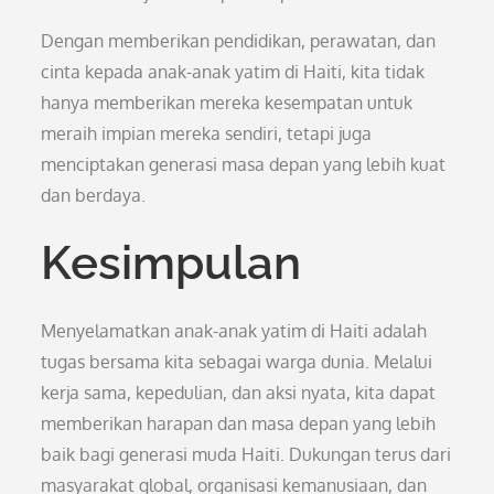
Dengan memberikan pendidikan, perawatan, dan
cinta kepada anak-anak yatim di Haiti, kita tidak
hanya memberikan mereka kesempatan untuk
meraih impian mereka sendiri, tetapi juga
menciptakan generasi masa depan yang lebih kuat
dan berdaya.
Kesimpulan
Menyelamatkan anak-anak yatim di Haiti adalah
tugas bersama kita sebagai warga dunia. Melalui
kerja sama, kepedulian, dan aksi nyata, kita dapat
memberikan harapan dan masa depan yang lebih
baik bagi generasi muda Haiti. Dukungan terus dari
masyarakat global, organisasi kemanusiaan, dan