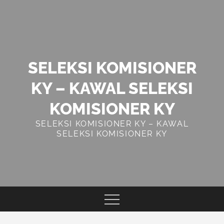
Skip
to
content
SELEKSI KOMISIONER
KY – KAWAL SELEKSI
KOMISIONER KY
SELEKSI KOMISIONER KY – KAWAL
SELEKSI KOMISIONER KY