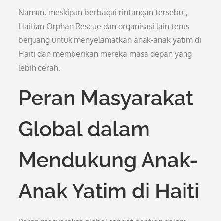
Namun, meskipun berbagai rintangan tersebut,
Haitian Orphan Rescue dan organisasi lain terus
berjuang untuk menyelamatkan anak-anak yatim di
Haiti dan memberikan mereka masa depan yang
lebih cerah.
Peran Masyarakat
Global dalam
Mendukung Anak-
Anak Yatim di Haiti