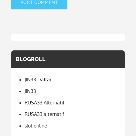
BLOGROLL
JIN33 Daftar
JIN33
RUSA33 Alternatif
RUSA33 alternatif
slot online