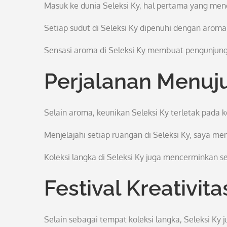
Masuk ke dunia Seleksi Ky, hal pertama yang men
Setiap sudut di Seleksi Ky dipenuhi dengan arom
Sensasi aroma di Seleksi Ky membuat pengunjung
Perjalanan Menuj
Selain aroma, keunikan Seleksi Ky terletak pada 
Menjelajahi setiap ruangan di Seleksi Ky, saya 
Koleksi langka di Seleksi Ky juga mencerminkan s
Festival Kreativita
Selain sebagai tempat koleksi langka, Seleksi K