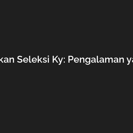
ikan Seleksi Ky: Pengalaman