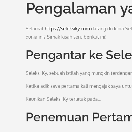
Pengalaman y
Selamat
https://seleksiky.com
datang di dunia Sel
dunia ini? Simak kisah seru berikut ini!
Pengantar ke Sele
Seleksi Ky, sebuah istilah yang mungkin terdeng
Ketika adik saya pertama kali mengajak saya unt
Keunikan Seleksi Ky terletak pada…
Penemuan Pertama