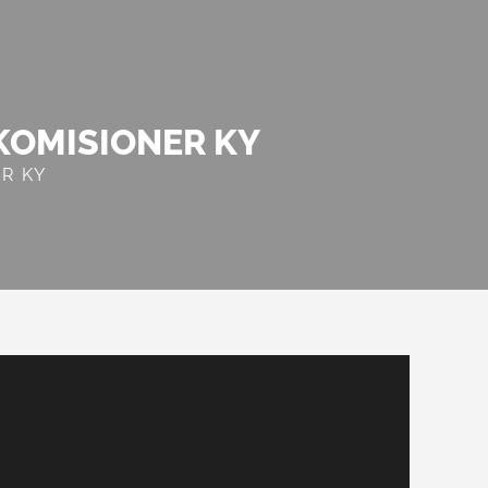
 KOMISIONER KY
ER KY