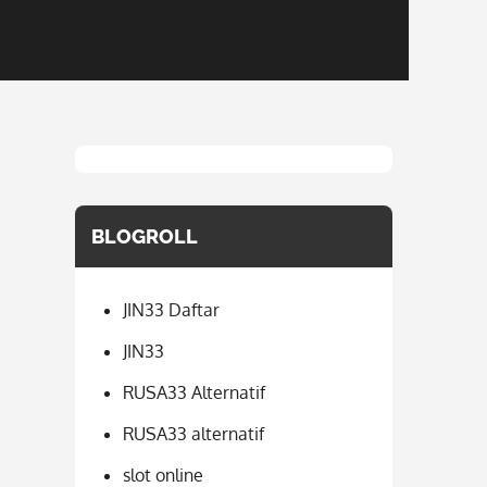
BLOGROLL
JIN33 Daftar
JIN33
RUSA33 Alternatif
RUSA33 alternatif
slot online