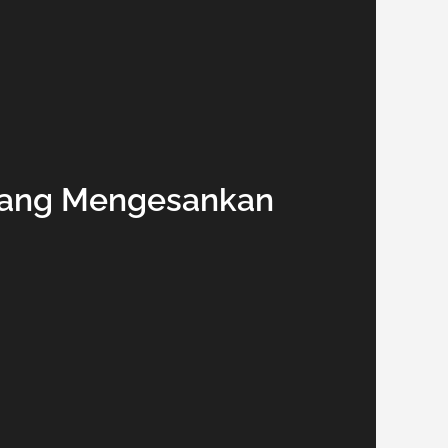
 yang Mengesankan