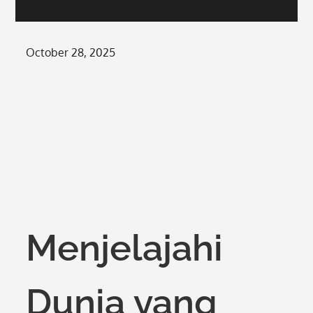
Posted
October 28, 2025
on
Menjelajahi
Dunia yang