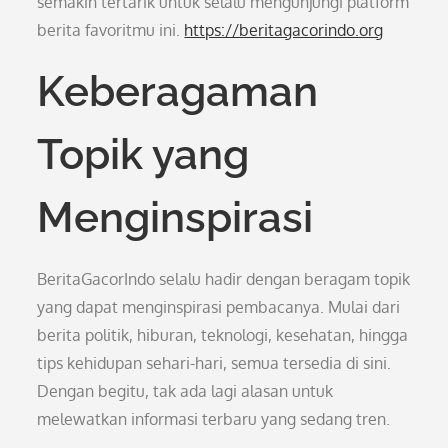
semakin tertarik untuk selalu mengunjungi platform
berita favoritmu ini.
https://beritagacorindo.org
Keberagaman
Topik yang
Menginspirasi
BeritaGacorIndo selalu hadir dengan beragam topik
yang dapat menginspirasi pembacanya. Mulai dari
berita politik, hiburan, teknologi, kesehatan, hingga
tips kehidupan sehari-hari, semua tersedia di sini.
Dengan begitu, tak ada lagi alasan untuk
melewatkan informasi terbaru yang sedang tren.