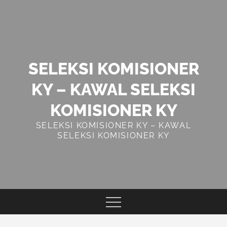
Skip
to
content
SELEKSI KOMISIONER
KY – KAWAL SELEKSI
KOMISIONER KY
SELEKSI KOMISIONER KY – KAWAL
SELEKSI KOMISIONER KY