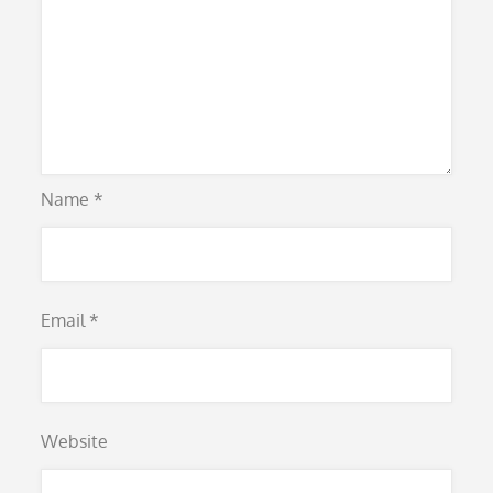
Name
*
Email
*
Website