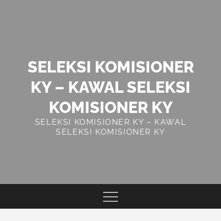
Skip
to
content
SELEKSI KOMISIONER
KY – KAWAL SELEKSI
KOMISIONER KY
SELEKSI KOMISIONER KY – KAWAL
SELEKSI KOMISIONER KY