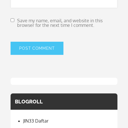
Save my name, email, and website in this
browser for the next time I comment.
BLOGROLL
JIN33 Daftar