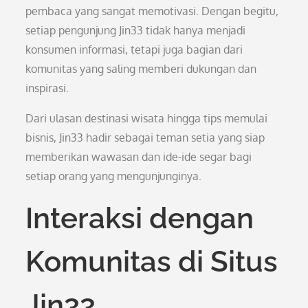
pembaca yang sangat memotivasi. Dengan begitu,
setiap pengunjung Jin33 tidak hanya menjadi
konsumen informasi, tetapi juga bagian dari
komunitas yang saling memberi dukungan dan
inspirasi.
Dari ulasan destinasi wisata hingga tips memulai
bisnis, Jin33 hadir sebagai teman setia yang siap
memberikan wawasan dan ide-ide segar bagi
setiap orang yang mengunjunginya.
Interaksi dengan
Komunitas di Situs
Jin33