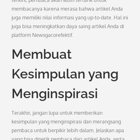
terkini, pembaca akan lebih tertarik untuk
membacanya karena merasa bahwa artikel Anda
juga memiliki nilai informasi yang up-to-date. Hal ini
juga bisa meningkatkan daya saing artikel Anda di
platform Newsgacorefektif.
Membuat
Kesimpulan yang
Menginspirasi
Terakhir, jangan lupa untuk memberikan
kesimpulan yang menginspirasi dan merangsang
pembaca untuk berpikir lebih dalam. Jelaskan apa
yang bisa dipetik pembaca dari artikel Anda, serta