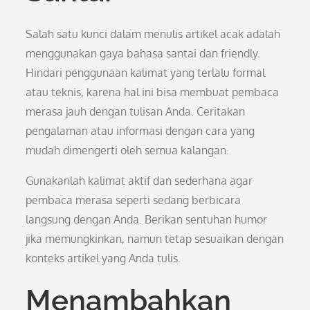
Salah satu kunci dalam menulis artikel acak adalah
menggunakan gaya bahasa santai dan friendly.
Hindari penggunaan kalimat yang terlalu formal
atau teknis, karena hal ini bisa membuat pembaca
merasa jauh dengan tulisan Anda. Ceritakan
pengalaman atau informasi dengan cara yang
mudah dimengerti oleh semua kalangan.
Gunakanlah kalimat aktif dan sederhana agar
pembaca merasa seperti sedang berbicara
langsung dengan Anda. Berikan sentuhan humor
jika memungkinkan, namun tetap sesuaikan dengan
konteks artikel yang Anda tulis.
Menambahkan