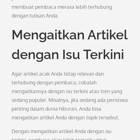
membuat pembaca merasa lebih terhubung
dengan tulisan Anda.
Mengaitkan Artikel
dengan Isu Terkini
Agar artikel acak Anda tetap relevan dan
terhubung dengan pembaca, cobalah
mengaitkannya dengan isu terkini atau tren yang
sedang populer. Misalnya, jika sedang ada peristiwa
penting dalam dunia hiburan, Anda bisa
mengaitkan artikel Anda dengan topik tersebut.
Dengan mengaitkan artikel Anda dengan isu