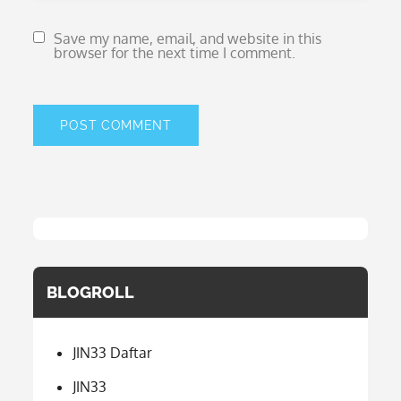
Save my name, email, and website in this
browser for the next time I comment.
BLOGROLL
JIN33 Daftar
JIN33