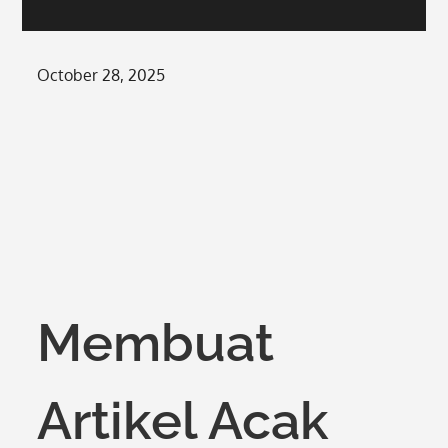
Posted
October 28, 2025
on
Membuat
Artikel Acak