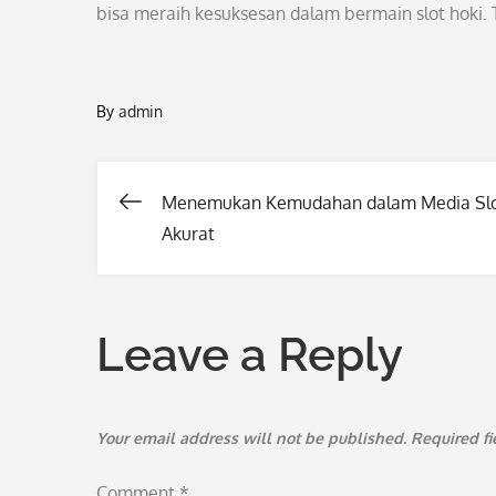
bisa meraih kesuksesan dalam bermain slot hoki.
By
admin
Menemukan Kemudahan dalam Media Sl
Post
Akurat
navigation
Leave a Reply
Your email address will not be published.
Required f
Comment
*