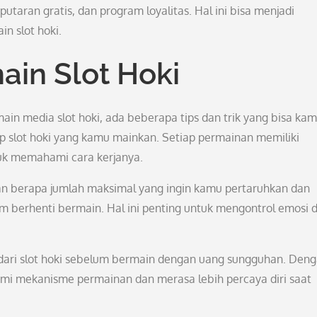
utaran gratis, dan program loyalitas. Hal ini bisa menjadi
n slot hoki.
ain Slot Hoki
n media slot hoki, ada beberapa tips dan trik yang bisa ka
ap slot hoki yang kamu mainkan. Setiap permainan memiliki
tuk memahami cara kerjanya.
n berapa jumlah maksimal yang ingin kamu pertaruhkan dan
 berhenti bermain. Hal ini penting untuk mengontrol emosi 
s dari slot hoki sebelum bermain dengan uang sungguhan. Den
ami mekanisme permainan dan merasa lebih percaya diri saat