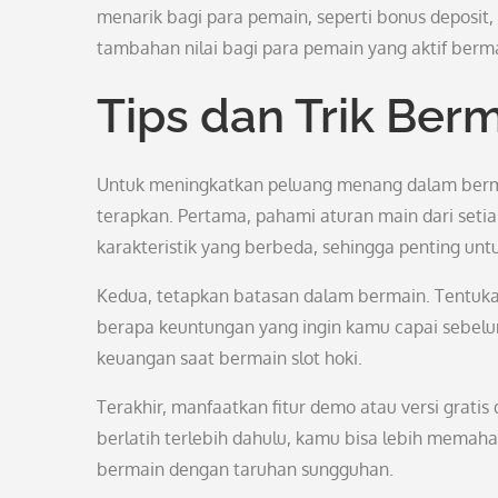
menarik bagi para pemain, seperti bonus deposit, p
tambahan nilai bagi para pemain yang aktif bermai
Tips dan Trik Berm
Untuk meningkatkan peluang menang dalam bermai
terapkan. Pertama, pahami aturan main dari seti
karakteristik yang berbeda, sehingga penting un
Kedua, tetapkan batasan dalam bermain. Tentuka
berapa keuntungan yang ingin kamu capai sebelum
keuangan saat bermain slot hoki.
Terakhir, manfaatkan fitur demo atau versi grati
berlatih terlebih dahulu, kamu bisa lebih memah
bermain dengan taruhan sungguhan.