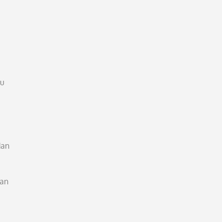
mu
dan
gan