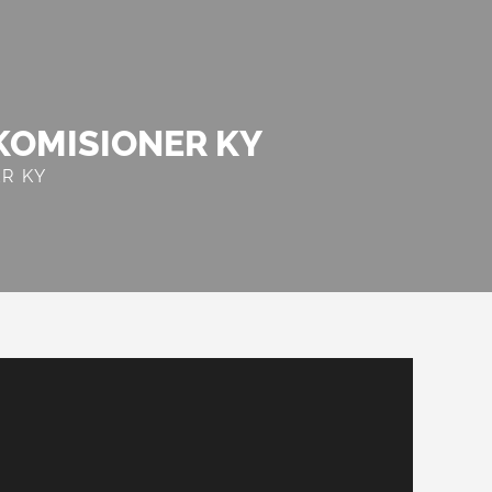
 KOMISIONER KY
ER KY