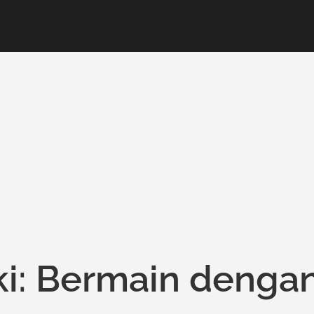
ki: Bermain denga