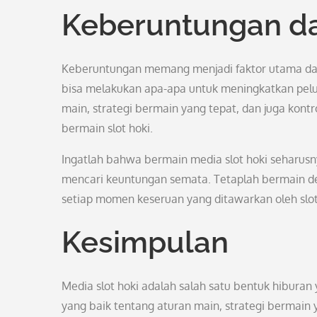
Keberuntungan da
Keberuntungan memang menjadi faktor utama dala
bisa melakukan apa-apa untuk meningkatkan pel
main, strategi bermain yang tepat, dan juga kon
bermain slot hoki.
Ingatlah bahwa bermain media slot hoki seharus
mencari keuntungan semata. Tetaplah bermain deng
setiap momen keseruan yang ditawarkan oleh slot
Kesimpulan
Media slot hoki adalah salah satu bentuk hibur
yang baik tentang aturan main, strategi bermain