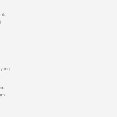
tuk
t
 yang
ang
lum