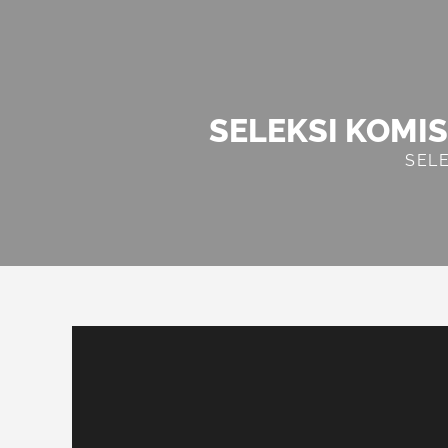
Skip
to
content
SELEKSI KOMIS
SELE