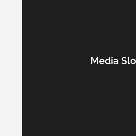
Media Slo