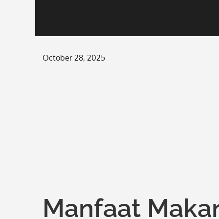
Posted
October 28, 2025
on
Manfaat Maka