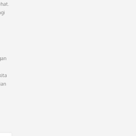
hat.
agi
gan
kita
ian