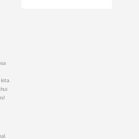
asa
kita.
ahui
ni!
kal