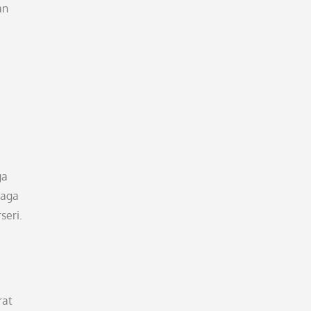
an
ga
jaga
seri.
rat