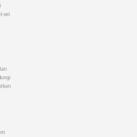
i
l-sel
lan
dungi
atkan
ium