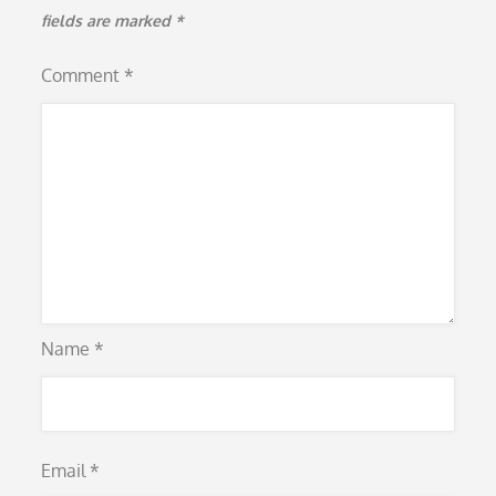
fields are marked
*
Comment
*
Name
*
Email
*