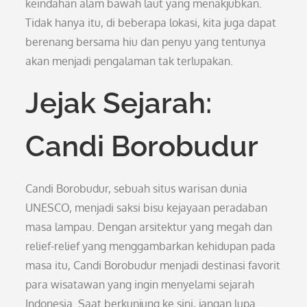
keindahan alam bawah laut yang menakjubkan.
Tidak hanya itu, di beberapa lokasi, kita juga dapat
berenang bersama hiu dan penyu yang tentunya
akan menjadi pengalaman tak terlupakan.
Jejak Sejarah:
Candi Borobudur
Candi Borobudur, sebuah situs warisan dunia
UNESCO, menjadi saksi bisu kejayaan peradaban
masa lampau. Dengan arsitektur yang megah dan
relief-relief yang menggambarkan kehidupan pada
masa itu, Candi Borobudur menjadi destinasi favorit
para wisatawan yang ingin menyelami sejarah
Indonesia. Saat berkunjung ke sini, jangan lupa