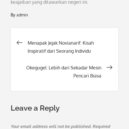
keajaiban yang ditawarkan negeri ini.
By
admin
Post
Menapak Jejak Novianarif: Kisah
Inspiratif dari Seorang Individu
navigation
Okegugel: Lebih dari Sekadar Mesin
Pencari Biasa
Leave a Reply
Your email address will not be published.
Required