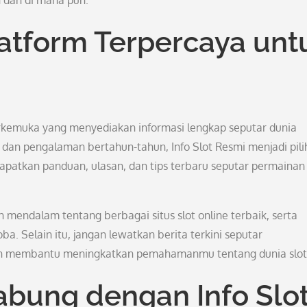
 dan di mana pun.
Platform Terpercaya unt
erkemuka yang menyediakan informasi lengkap seputar dunia
d dan pengalaman bertahun-tahun, Info Slot Resmi menjadi pil
patkan panduan, ulasan, dan tips terbaru seputar permainan 
mendalam tentang berbagai situs slot online terbaik, serta
a. Selain itu, jangan lewatkan berita terkini seputar
kan membantu meningkatkan pemahamanmu tentang dunia slot
bung dengan Info Slo