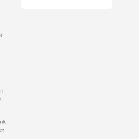
ot
al
n
ik,
ot