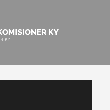
 KOMISIONER KY
ER KY