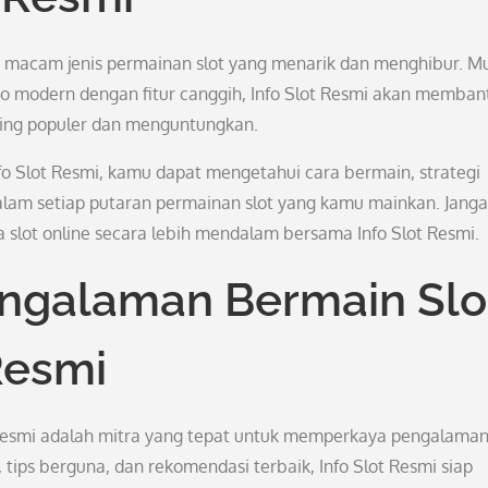
ai macam jenis permainan slot yang menarik dan menghibur. Mu
ideo modern dengan fitur canggih, Info Slot Resmi akan memban
ling populer dan menguntungkan.
o Slot Resmi, kamu dapat mengetahui cara bermain, strategi
alam setiap putaran permainan slot yang kamu mainkan. Jang
slot online secara lebih mendalam bersama Info Slot Resmi.
ngalaman Bermain Slo
Resmi
ot Resmi adalah mitra yang tepat untuk memperkaya pengalam
tips berguna, dan rekomendasi terbaik, Info Slot Resmi siap