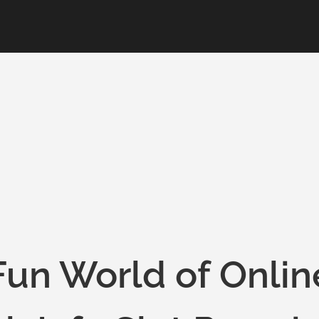
Fun World of Onlin