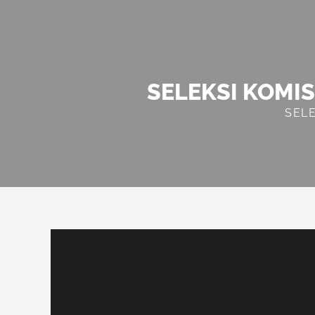
Skip
to
content
SELEKSI KOMIS
SELE