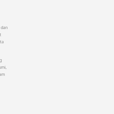
i dan
t
ta
g
smi,
lam