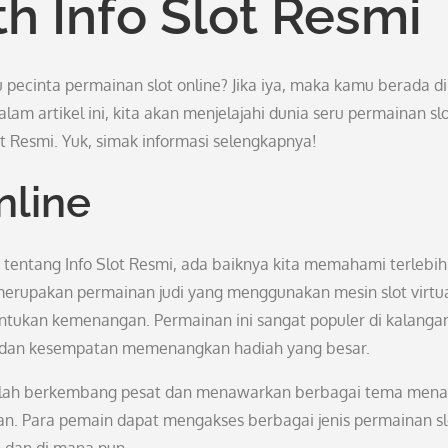
h Info Slot Resmi
pecinta permainan slot online? Jika iya, maka kamu berada di
alam artikel ini, kita akan menjelajahi dunia seru permainan sl
ot Resmi. Yuk, simak informasi selengkapnya!
nline
tentang Info Slot Resmi, ada baiknya kita memahami terlebih
e merupakan permainan judi yang menggunakan mesin slot virtu
tukan kemenangan. Permainan ini sangat populer di kalanga
a dan kesempatan memenangkan hadiah yang besar.
e telah berkembang pesat dan menawarkan berbagai tema menar
kan. Para pemain dapat mengakses berbagai jenis permainan sl