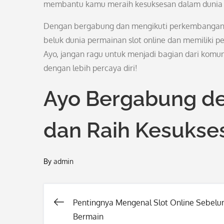
membantu kamu meraih kesuksesan dalam dunia s
Dengan bergabung dan mengikuti perkembangan t
beluk dunia permainan slot online dan memiliki 
Ayo, jangan ragu untuk menjadi bagian dari komuni
dengan lebih percaya diri!
Ayo Bergabung de
dan Raih Kesuks
By
admin
Pentingnya Mengenal Slot Online Sebel
Post
Bermain