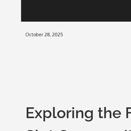
Posted
October 28, 2025
on
Exploring the 