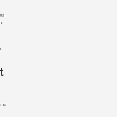
lai
tu
an
t
anmu