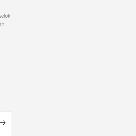
seluk
an.