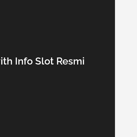
th Info Slot Resmi