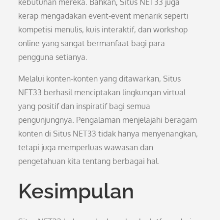
kebutuhan mereka. Bahkan, Situs NET33 juga
kerap mengadakan event-event menarik seperti
kompetisi menulis, kuis interaktif, dan workshop
online yang sangat bermanfaat bagi para
pengguna setianya.
Melalui konten-konten yang ditawarkan, Situs
NET33 berhasil menciptakan lingkungan virtual
yang positif dan inspiratif bagi semua
pengunjungnya. Pengalaman menjelajahi beragam
konten di Situs NET33 tidak hanya menyenangkan,
tetapi juga memperluas wawasan dan
pengetahuan kita tentang berbagai hal.
Kesimpulan