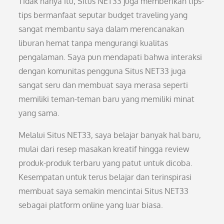
Tidak hanya itu, Situs NET33 juga memberikan tips-
tips bermanfaat seputar budget traveling yang
sangat membantu saya dalam merencanakan
liburan hemat tanpa mengurangi kualitas
pengalaman. Saya pun mendapati bahwa interaksi
dengan komunitas pengguna Situs NET33 juga
sangat seru dan membuat saya merasa seperti
memiliki teman-teman baru yang memiliki minat
yang sama.
Melalui Situs NET33, saya belajar banyak hal baru,
mulai dari resep masakan kreatif hingga review
produk-produk terbaru yang patut untuk dicoba.
Kesempatan untuk terus belajar dan terinspirasi
membuat saya semakin mencintai Situs NET33
sebagai platform online yang luar biasa.