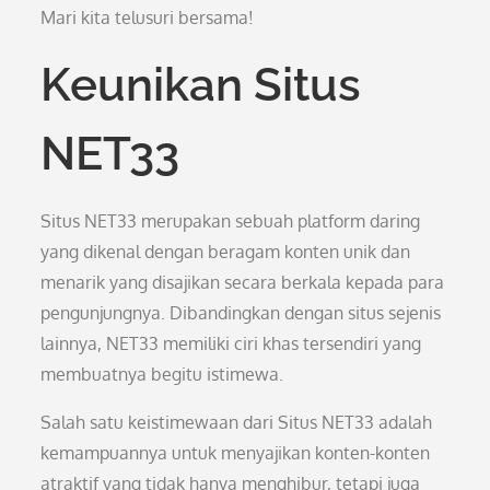
Mari kita telusuri bersama!
Keunikan Situs
NET33
Situs NET33 merupakan sebuah platform daring
yang dikenal dengan beragam konten unik dan
menarik yang disajikan secara berkala kepada para
pengunjungnya. Dibandingkan dengan situs sejenis
lainnya, NET33 memiliki ciri khas tersendiri yang
membuatnya begitu istimewa.
Salah satu keistimewaan dari Situs NET33 adalah
kemampuannya untuk menyajikan konten-konten
atraktif yang tidak hanya menghibur, tetapi juga