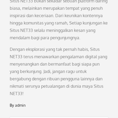
Situs NET33 bukan sekadar sebuah platform daring
biasa, melainkan merupakan tempat yang penuh
inspirasi dan keceriaan. Dari keunikan kontennya
hingga komunitas yang ramah, Setiap kunjungan ke
Situs NET33 selalu meninggalkan kesan yang
mendalam bagi para pengunjungnya.
Dengan eksplorasi yang tak pernah habis, Situs
NET33 terus menawarkan pengalaman digital yang
menyenangkan dan bermanfaat bagi siapa pun
yang berkunjung. Jadi, jangan ragu untuk
bergabung dengan ribuan pengguna lainnya dan
nikmati serunya petualangan di dunia maya Situs
NET33!
By
admin