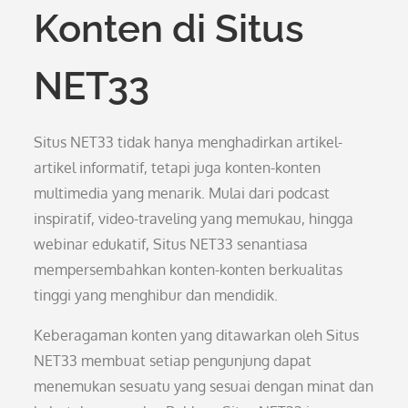
Konten di Situs
NET33
Situs NET33 tidak hanya menghadirkan artikel-
artikel informatif, tetapi juga konten-konten
multimedia yang menarik. Mulai dari podcast
inspiratif, video-traveling yang memukau, hingga
webinar edukatif, Situs NET33 senantiasa
mempersembahkan konten-konten berkualitas
tinggi yang menghibur dan mendidik.
Keberagaman konten yang ditawarkan oleh Situs
NET33 membuat setiap pengunjung dapat
menemukan sesuatu yang sesuai dengan minat dan