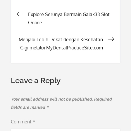
Post
Explore Serunya Bermain Galak33 Slot
Online
navigation
Menjadi Lebih Dekat dengan Kesehatan
Gigi melalui MyDentalPracticeSite.com
Leave a Reply
Your email address will not be published.
Required
fields are marked
*
Comment
*