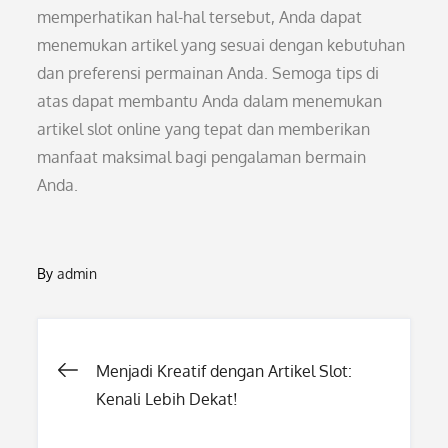
memperhatikan hal-hal tersebut, Anda dapat
menemukan artikel yang sesuai dengan kebutuhan
dan preferensi permainan Anda. Semoga tips di
atas dapat membantu Anda dalam menemukan
artikel slot online yang tepat dan memberikan
manfaat maksimal bagi pengalaman bermain
Anda.
By
admin
Post
Menjadi Kreatif dengan Artikel Slot:
Kenali Lebih Dekat!
navigation