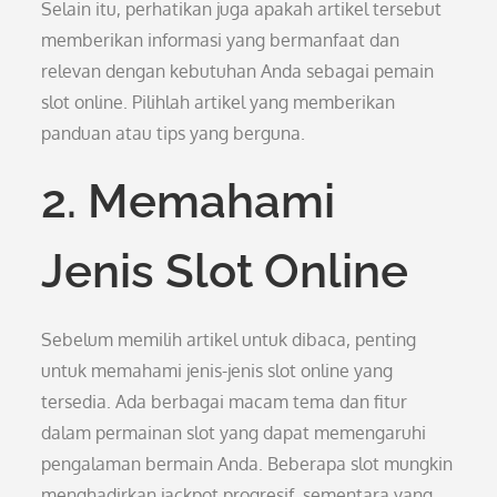
Selain itu, perhatikan juga apakah artikel tersebut
memberikan informasi yang bermanfaat dan
relevan dengan kebutuhan Anda sebagai pemain
slot online. Pilihlah artikel yang memberikan
panduan atau tips yang berguna.
2. Memahami
Jenis Slot Online
Sebelum memilih artikel untuk dibaca, penting
untuk memahami jenis-jenis slot online yang
tersedia. Ada berbagai macam tema dan fitur
dalam permainan slot yang dapat memengaruhi
pengalaman bermain Anda. Beberapa slot mungkin
menghadirkan jackpot progresif, sementara yang