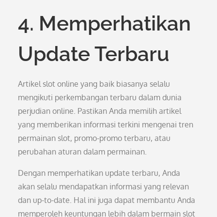
4. Memperhatikan
Update Terbaru
Artikel slot online yang baik biasanya selalu
mengikuti perkembangan terbaru dalam dunia
perjudian online. Pastikan Anda memilih artikel
yang memberikan informasi terkini mengenai tren
permainan slot, promo-promo terbaru, atau
perubahan aturan dalam permainan.
Dengan memperhatikan update terbaru, Anda
akan selalu mendapatkan informasi yang relevan
dan up-to-date. Hal ini juga dapat membantu Anda
memperoleh keuntungan lebih dalam bermain slot