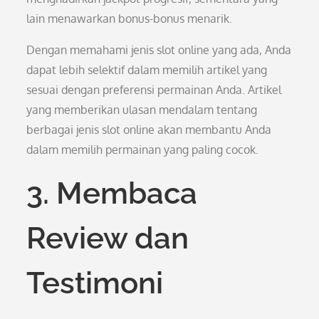
lain menawarkan bonus-bonus menarik.
Dengan memahami jenis slot online yang ada, Anda
dapat lebih selektif dalam memilih artikel yang
sesuai dengan preferensi permainan Anda. Artikel
yang memberikan ulasan mendalam tentang
berbagai jenis slot online akan membantu Anda
dalam memilih permainan yang paling cocok.
3. Membaca
Review dan
Testimoni