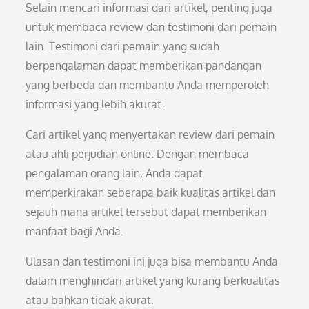
Selain mencari informasi dari artikel, penting juga
untuk membaca review dan testimoni dari pemain
lain. Testimoni dari pemain yang sudah
berpengalaman dapat memberikan pandangan
yang berbeda dan membantu Anda memperoleh
informasi yang lebih akurat.
Cari artikel yang menyertakan review dari pemain
atau ahli perjudian online. Dengan membaca
pengalaman orang lain, Anda dapat
memperkirakan seberapa baik kualitas artikel dan
sejauh mana artikel tersebut dapat memberikan
manfaat bagi Anda.
Ulasan dan testimoni ini juga bisa membantu Anda
dalam menghindari artikel yang kurang berkualitas
atau bahkan tidak akurat.