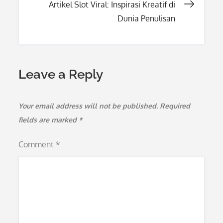
Artikel Slot Viral: Inspirasi Kreatif di
Dunia Penulisan
Leave a Reply
Your email address will not be published.
Required
fields are marked
*
Comment
*