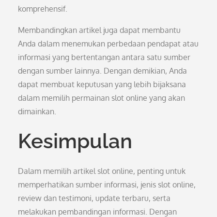
komprehensif.
Membandingkan artikel juga dapat membantu
Anda dalam menemukan perbedaan pendapat atau
informasi yang bertentangan antara satu sumber
dengan sumber lainnya. Dengan demikian, Anda
dapat membuat keputusan yang lebih bijaksana
dalam memilih permainan slot online yang akan
dimainkan.
Kesimpulan
Dalam memilih artikel slot online, penting untuk
memperhatikan sumber informasi, jenis slot online,
review dan testimoni, update terbaru, serta
melakukan pembandingan informasi. Dengan