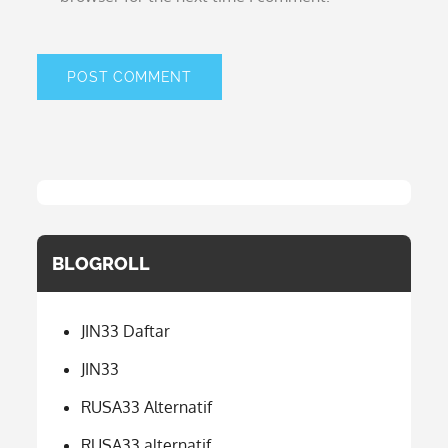
BLOGROLL
JIN33 Daftar
JIN33
RUSA33 Alternatif
RUSA33 alternatif