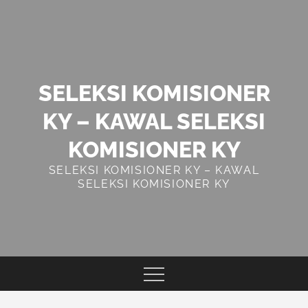
Skip
to
content
SELEKSI KOMISIONER
KY – KAWAL SELEKSI
KOMISIONER KY
SELEKSI KOMISIONER KY – KAWAL
SELEKSI KOMISIONER KY