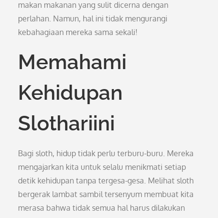
makan makanan yang sulit dicerna dengan
perlahan. Namun, hal ini tidak mengurangi
kebahagiaan mereka sama sekali!
Memahami
Kehidupan
Slothariini
Bagi sloth, hidup tidak perlu terburu-buru. Mereka
mengajarkan kita untuk selalu menikmati setiap
detik kehidupan tanpa tergesa-gesa. Melihat sloth
bergerak lambat sambil tersenyum membuat kita
merasa bahwa tidak semua hal harus dilakukan