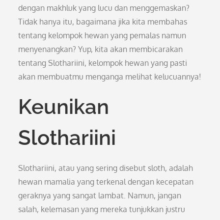
dengan makhluk yang lucu dan menggemaskan?
Tidak hanya itu, bagaimana jika kita membahas
tentang kelompok hewan yang pemalas namun
menyenangkan? Yup, kita akan membicarakan
tentang Slothariini, kelompok hewan yang pasti
akan membuatmu menganga melihat kelucuannya!
Keunikan
Slothariini
Slothariini, atau yang sering disebut sloth, adalah
hewan mamalia yang terkenal dengan kecepatan
geraknya yang sangat lambat. Namun, jangan
salah, kelemasan yang mereka tunjukkan justru