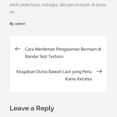
lebih sederhana, bahagia, dan penuh kasih di dunia
ini.
By
admin
Post
Cara Menikmati Pengalaman Bermain di
Bandar Slot Terbaru
navigation
Keajaiban Dunia Bawah Laut yang Perlu
Kamu Ketahui
Leave a Reply