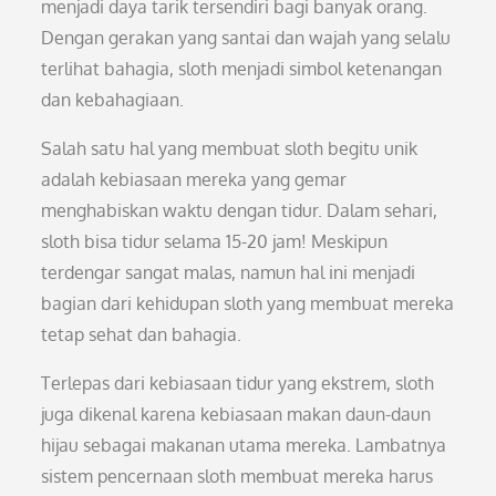
menjadi daya tarik tersendiri bagi banyak orang.
Dengan gerakan yang santai dan wajah yang selalu
terlihat bahagia, sloth menjadi simbol ketenangan
dan kebahagiaan.
Salah satu hal yang membuat sloth begitu unik
adalah kebiasaan mereka yang gemar
menghabiskan waktu dengan tidur. Dalam sehari,
sloth bisa tidur selama 15-20 jam! Meskipun
terdengar sangat malas, namun hal ini menjadi
bagian dari kehidupan sloth yang membuat mereka
tetap sehat dan bahagia.
Terlepas dari kebiasaan tidur yang ekstrem, sloth
juga dikenal karena kebiasaan makan daun-daun
hijau sebagai makanan utama mereka. Lambatnya
sistem pencernaan sloth membuat mereka harus