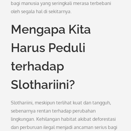
bagi manusia yang seringkali merasa terbebani
oleh segala hal di sekitarnya.
Mengapa Kita
Harus Peduli
terhadap
Slothariini?
Slothariini, meskipun terlihat kuat dan tangguh,
sebenarnya rentan terhadap perubahan
lingkungan. Kehilangan habitat akibat deforestasi
dan perburuan ilegal menjadi ancaman serius bagi