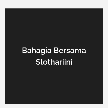
Bahagia Bersama
Slothariini