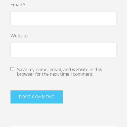
Email
*
Website
Save my name, email, and website in this
browser for the next time I comment.